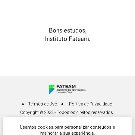
Bons estudos,
Instituto Fateam.
Termos de Uso
Política de Privacidade
Copyright © 2023 - Todos os direitos reservados. 
CNPJ: 05.882.284/0001-00
Usamos cookies para personalizar conteúdos e
Av. Djalma Batista, 98 - Edifício Milhomem Center, 
melhorar a sua experiência.