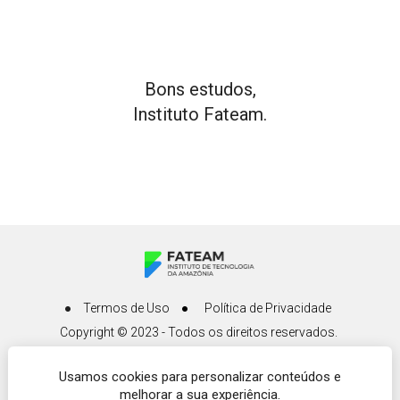
Bons estudos,
Instituto Fateam.
Termos de Uso
Política de Privacidade
Copyright © 2023 - Todos os direitos reservados. 
CNPJ: 05.882.284/0001-00
Usamos cookies para personalizar conteúdos e
Av. Djalma Batista, 98 - Edifício Milhomem Center, 
melhorar a sua experiência.